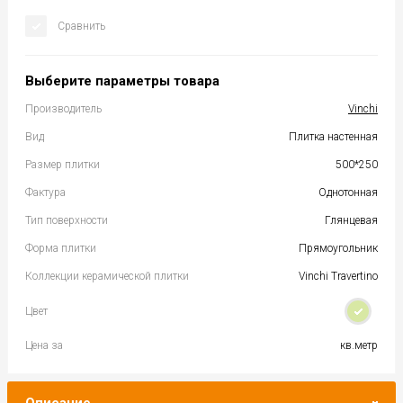
Сравнить
Выберите параметры товара
Производитель
Vinchi
Вид
Плитка настенная
Размер плитки
500*250
Фактура
Однотонная
Тип поверхности
Глянцевая
Форма плитки
Прямоугольник
Коллекции керамической плитки
Vinchi Travertino
Цвет
Цена за
кв.метр