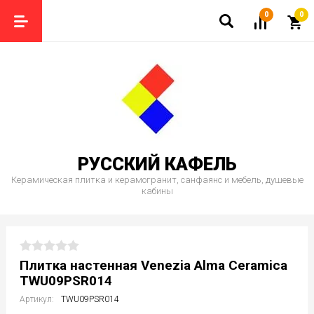
0
0
РУССКИЙ КАФЕЛЬ
Керамическая плитка и керамогранит, санфаянс и мебель, душевые
кабины
Плитка настенная Venezia Alma Ceramica
TWU09PSR014
Артикул:
TWU09PSR014