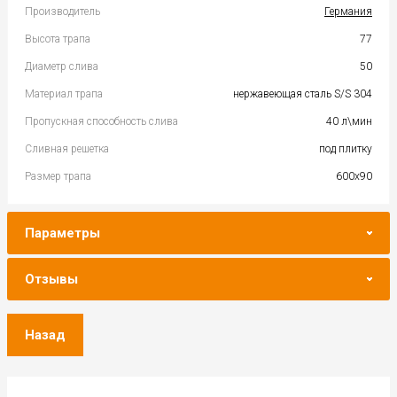
Производитель
Германия
Высота трапа
77
Диаметр слива
50
Материал трапа
нержавеющая сталь S/S 304
Пропускная способность слива
40 л\мин
Сливная решетка
под плитку
Размер трапа
600x90
Параметры
Отзывы
Назад