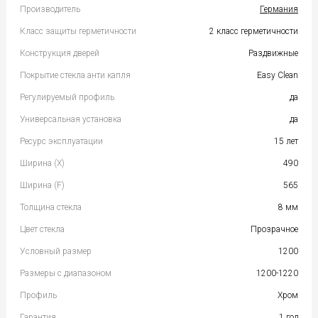
Производитель
Германия
Класс защиты герметичности
2 класс герметичности
Конструкция дверей
Раздвижные
Покрытие стекла анти капля
Easy Clean
Регулируемый профиль
да
Универсальная установка
да
Ресурс эксплуатации
15 лет
Ширина (Х)
490
Ширина (F)
565
Толщина стекла
8 мм
Цвет стекла
Прозрачное
Условный размер
1200
Размеры с диапазоном
1200-1220
Профиль
Хром
Гарантия
1 год